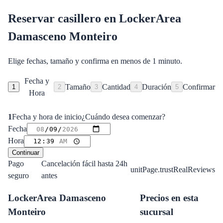
Reservar casillero en
LockerArea
Damasceno Monteiro
Elige fechas, tamaño y confirma en menos de 1 minuto.
Fecha y
Tamaño
Cantidad
Duración
Confirmar
1
2
3
4
5
Hora
1
Fecha y hora de inicio
¿Cuándo desea comenzar?
Fecha
Hora
Continuar
Pago
Cancelación fácil hasta 24h
unitPage.trustRealReviews
seguro
antes
LockerArea Damasceno
Precios en esta
Monteiro
sucursal