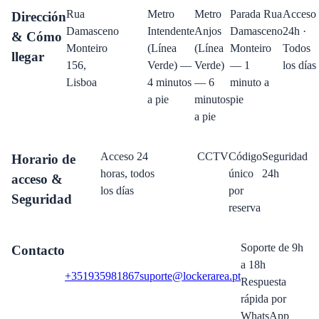
Rua
Metro
Metro
Parada Rua
Acceso
Dirección
Damasceno
Intendente
Anjos
Damasceno
24h ·
& Cómo
Monteiro
(Línea
(Línea
Monteiro
Todos
llegar
156,
Verde) —
Verde)
— 1
los días
Lisboa
4 minutos
— 6
minuto a
a pie
minutos
pie
a pie
Acceso 24
CCTV
Código
Seguridad
Horario de
horas, todos
único
24h
acceso &
los días
por
Seguridad
reserva
Soporte de 9h
Contacto
a 18h
+351935981867
suporte@lockerarea.pt
Respuesta
rápida por
WhatsApp