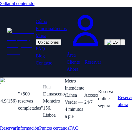
Saltar al contenido
Cómo
Funciona
Precios
Mapa
Ubicaciones
ES
FAQ
Área
Blog
Cliente
Reservar
Contacto
Ahora
a
Metro
Rua
Intendente
Reserva
"
+500
Damasceno
(Línea
Acceso
Reserv
online
4.9
(
156
)
·
reservas
Monteiro
Verde) —
24/7
ahora
segura
completadas
"
156,
4 minutos
Lisboa
a pie
Reservar
Información
Puntos cercanos
FAQ