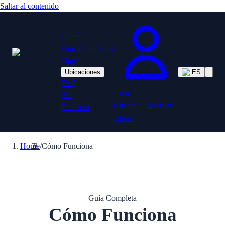
Saltar al contenido
Cómo
Funciona
Precios
Mapa
Ubicaciones
ES
FAQ
Área
Blog
Cliente
Reservar
Contacto
Ahora
Home
/
Cómo Funciona
Guía Completa
Cómo Funciona