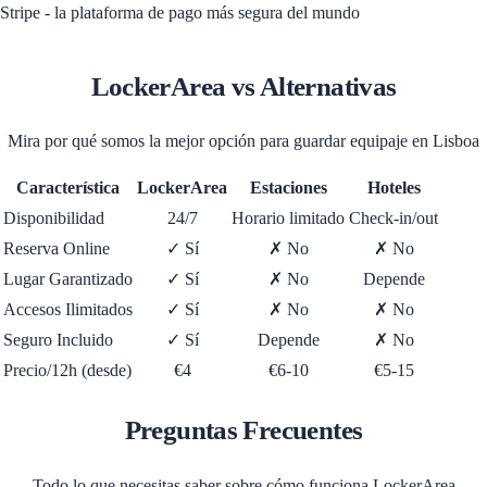
Stripe - la plataforma de pago más segura del mundo
LockerArea vs Alternativas
Mira por qué somos la mejor opción para guardar equipaje en Lisboa
Característica
LockerArea
Estaciones
Hoteles
Disponibilidad
24/7
Horario limitado
Check-in/out
Reserva Online
✓ Sí
✗ No
✗ No
Lugar Garantizado
✓ Sí
✗ No
Depende
Accesos Ilimitados
✓ Sí
✗ No
✗ No
Seguro Incluido
✓ Sí
Depende
✗ No
Precio/12h (desde)
€4
€6-10
€5-15
Preguntas Frecuentes
Todo lo que necesitas saber sobre cómo funciona LockerArea