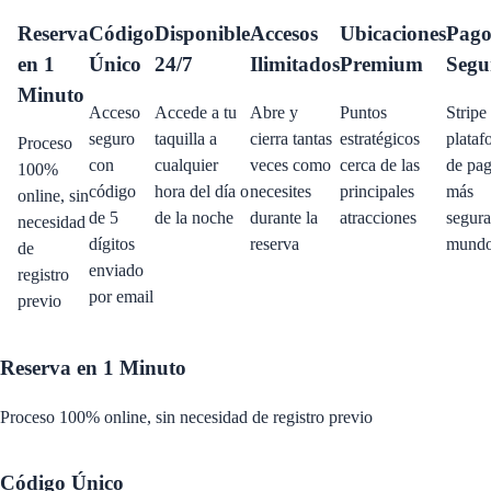
Reserva
Código
Disponible
Accesos
Ubicaciones
Pag
en 1
Único
24/7
Ilimitados
Premium
Segu
Minuto
Acceso
Accede a tu
Abre y
Puntos
Stripe 
seguro
taquilla a
cierra tantas
estratégicos
plataf
Proceso
con
cualquier
veces como
cerca de las
de pa
100%
código
hora del día o
necesites
principales
más
online, sin
de 5
de la noche
durante la
atracciones
segura
necesidad
dígitos
reserva
mund
de
enviado
registro
por email
previo
Reserva en 1 Minuto
Proceso 100% online, sin necesidad de registro previo
Código Único