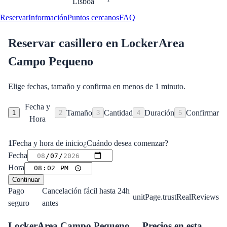
Lisboa
Reservar
Información
Puntos cercanos
FAQ
Reservar casillero en
LockerArea
Campo Pequeno
Elige fechas, tamaño y confirma en menos de 1 minuto.
Fecha y
Tamaño
Cantidad
Duración
Confirmar
1
2
3
4
5
Hora
1
Fecha y hora de inicio
¿Cuándo desea comenzar?
Fecha
Hora
Continuar
Pago
Cancelación fácil hasta 24h
unitPage.trustRealReviews
seguro
antes
LockerArea Campo Pequeno
Precios en esta