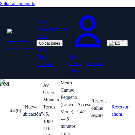
Saltar al contenido
Cómo
Funciona
Precios
Mapa
Ubicaciones
ES
FAQ
Área
Blog
Cliente
Reservar
Contacto
Ahora
rea
Metro
Av.
Campo
Óscar
Pequeno
Monteiro
Reserva
(Línea
Acceso
"
Nueva
Torres
Reservar
online
4.8
(
0
)
·
Verde)
24/7
ubicación
"
45,
ahora
segura
— 5
1000-
minutos
216
a pie