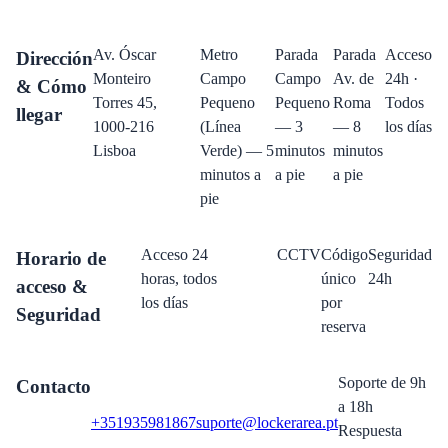
Av. Óscar
Metro
Parada
Parada
Acceso
Dirección
Monteiro
Campo
Campo
Av. de
24h ·
& Cómo
Torres 45,
Pequeno
Pequeno
Roma
Todos
llegar
1000-216
(Línea
— 3
— 8
los días
Lisboa
Verde) — 5
minutos
minutos
minutos a
a pie
a pie
pie
Acceso 24
CCTV
Código
Seguridad
Horario de
horas, todos
único
24h
acceso &
los días
por
Seguridad
reserva
Soporte de 9h
Contacto
a 18h
+351935981867
suporte@lockerarea.pt
Respuesta