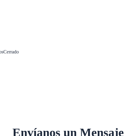
os
Cerrado
Envíanos un Mensaje