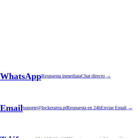
WhatsApp
Respuesta inmediata
Chat directo →
Email
suporte@lockerarea.pt
Respuesta en 24h
Enviar Email →