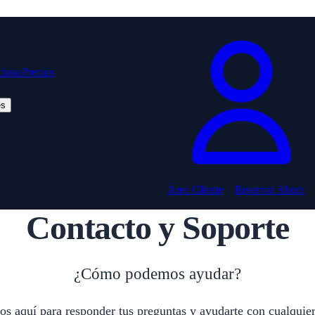
iona
Precios
es
Área Cliente
Reservar Ahora
Contacto y Soporte
¿Cómo podemos ayudar?
s aquí para responder tus preguntas y ayudarte con cualquie