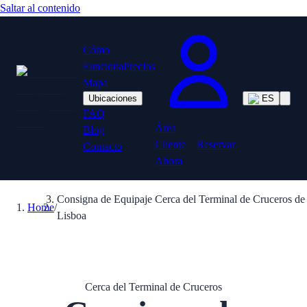
Saltar al contenido
Cómo
Funciona
Precios
Mapa
Ubicaciones
ES
FAQ
Área
Blog
Cliente
Reservar
Contacto
Ahora
Consigna de Equipaje Cerca del Terminal de Cruceros de
Home
/
Lisboa
Cerca del Terminal de Cruceros