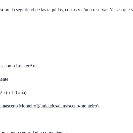
bre la seguridad de las taquillas, costos y cómo reservar. Ya sea que se
icas como LockerArea.
mente.
2h (o 12€/día).
 Damasceno Monteiro](/unidades/damasceno-monteiro).
garantizando seguridad y conveniencia.