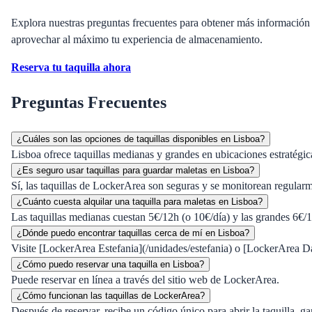
Explora nuestras preguntas frecuentes para obtener más información so
aprovechar al máximo tu experiencia de almacenamiento.
Reserva tu taquilla ahora
Preguntas Frecuentes
¿Cuáles son las opciones de taquillas disponibles en Lisboa?
Lisboa ofrece taquillas medianas y grandes en ubicaciones estratég
¿Es seguro usar taquillas para guardar maletas en Lisboa?
Sí, las taquillas de LockerArea son seguras y se monitorean regular
¿Cuánto cuesta alquilar una taquilla para maletas en Lisboa?
Las taquillas medianas cuestan 5€/12h (o 10€/día) y las grandes 6€/1
¿Dónde puedo encontrar taquillas cerca de mí en Lisboa?
Visite [LockerArea Estefania](/unidades/estefania) o [LockerArea
¿Cómo puedo reservar una taquilla en Lisboa?
Puede reservar en línea a través del sitio web de LockerArea.
¿Cómo funcionan las taquillas de LockerArea?
Después de reservar, recibe un código único para abrir la taquilla, 