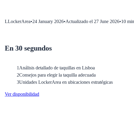
L
LockerArea
•
24 January 2026
•
Actualizado el
27 June 2026
•
10
mi
En 30 segundos
1
Análisis detallado de taquillas en Lisboa
2
Consejos para elegir la taquilla adecuada
3
Unidades LockerArea en ubicaciones estratégicas
Ver disponibilidad