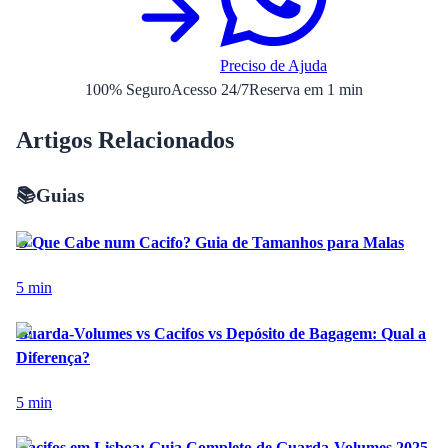
Preciso de Ajuda
100% Seguro
Acesso 24/7
Reserva em 1 min
Artigos Relacionados
📚
Guias
O Que Cabe num Cacifo? Guia de Tamanhos para Malas
5
min
Guarda-Volumes vs Cacifos vs Depósito de Bagagem: Qual a
Diferença?
5
min
Cacifos em Lisboa: Guia Completo de Guarda-Volumes 2025