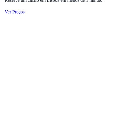
Reserve um cacifo em Lisboa em menos de 1 minuto.
Ver Preços