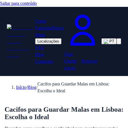
Saltar para conteúdo
Como
Funciona
Preços
Mapa
Localizações
PT
FAQ
Área
Blog
Cliente
Reservar
Contactos
Agora
Cacifos para Guardar Malas em Lisboa:
Início
/
Blog
/
Escolha o Ideal
Cacifos para Guardar Malas em Lisboa:
Escolha o Ideal