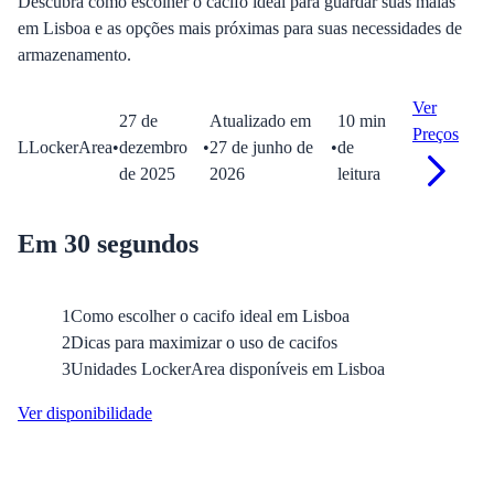
Descubra como escolher o cacifo ideal para guardar suas malas
em Lisboa e as opções mais próximas para suas necessidades de
armazenamento.
Ver
27 de
Atualizado em
10
min
Preços
L
LockerArea
•
dezembro
•
27 de junho de
•
de
de 2025
2026
leitura
Em 30 segundos
1
Como escolher o cacifo ideal em Lisboa
2
Dicas para maximizar o uso de cacifos
3
Unidades LockerArea disponíveis em Lisboa
Ver disponibilidade