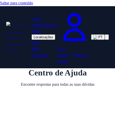
Saltar para conteúdo
Como
Funciona
Preços
Mapa
Localizações
PT
FAQ
Área
Blog
Cliente
Reservar
Contactos
Agora
Centro de Ajuda
Encontre respostas para todas as suas dúvidas