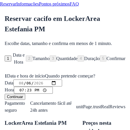
Reservar
Informações
Pontos próximos
FAQ
Reservar cacifo em
LockerArea
Estefania PM
Escolhe datas, tamanho e confirma em menos de 1 minuto.
Data e
Tamanho
Quantidade
Duração
Confirmar
1
2
3
4
5
Hora
1
Data e hora de início
Quando pretende começar?
Data
Hora
Continuar
Pagamento
Cancelamento fácil até
unitPage.trustRealReviews
seguro
24h antes
LockerArea Estefania PM
Preços nesta