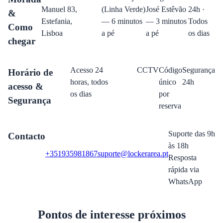
Manuel 83,
(Linha Verde)
José Estêvão
24h ·
&
Estefania,
— 6 minutos
— 3 minutos
Todos
Como
Lisboa
a pé
a pé
os dias
chegar
Acesso 24
CCTV
Código
Segurança
Horário de
horas, todos
único
24h
acesso &
os dias
por
Segurança
reserva
Suporte das 9h
Contacto
às 18h
+351935981867
suporte@lockerarea.pt
Resposta
rápida via
WhatsApp
Pontos de interesse próximos