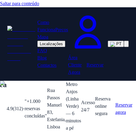
Saltar para conteúdo
Como
Funciona
Preços
Mapa
Localizações
PT
FAQ
Área
Blog
Cliente
Reservar
Contactos
Agora
ea
Metro
Rua
Anjos
Passos
(Linha
Reserva
"
+1.000
Acesso
Manuel
Reservar
Verde)
online
4.9
(
312
)
·
reservas
24/7
83,
agora
— 6
segura
concluídas
"
Estefania,
minutos
Lisboa
a pé