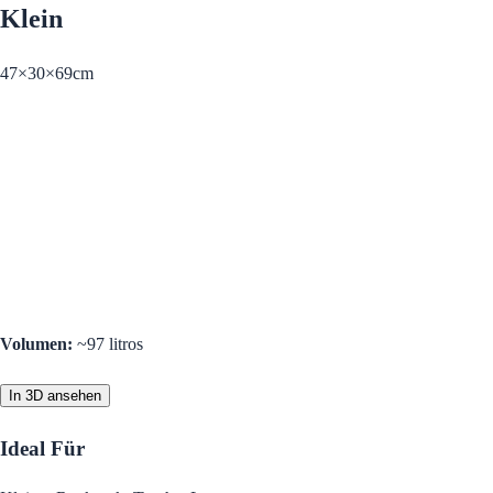
Klein
47×30×69cm
Volumen
:
~97 litros
In 3D ansehen
Ideal Für