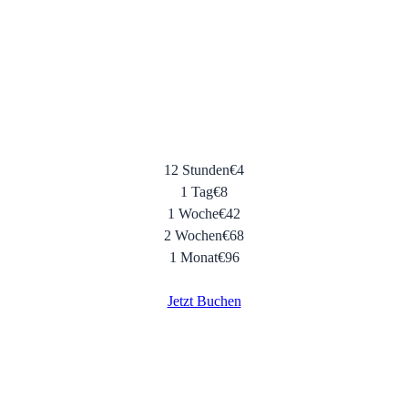
12 Stunden
€
4
1 Tag
€
8
1 Woche
€
42
2 Wochen
€
68
1 Monat
€
96
Jetzt Buchen