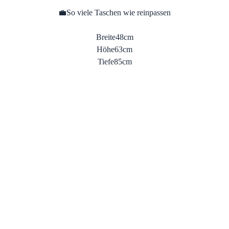
💼
So viele Taschen wie reinpassen
Breite
48cm
Höhe
63cm
Tiefe
85cm