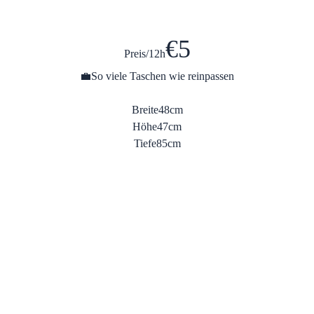
€
5
Preis/12h
💼
So viele Taschen wie reinpassen
Breite
48cm
Höhe
47cm
Tiefe
85cm