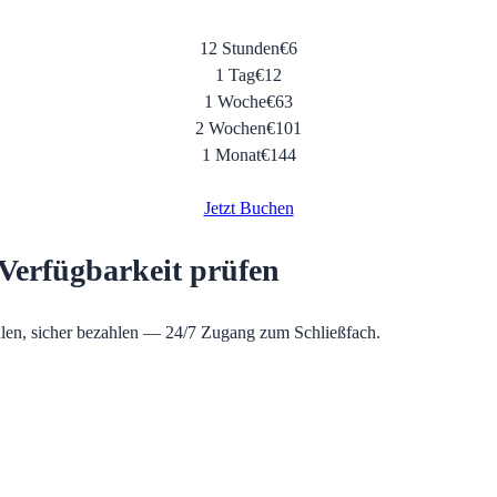
12 Stunden
€
6
1 Tag
€
12
1 Woche
€
63
2 Wochen
€
101
1 Monat
€
144
Jetzt Buchen
Verfügbarkeit prüfen
len, sicher bezahlen — 24/7 Zugang zum Schließfach.