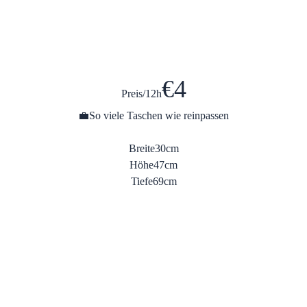
€
4
Preis/12h
💼
So viele Taschen wie reinpassen
Breite
30cm
Höhe
47cm
Tiefe
69cm