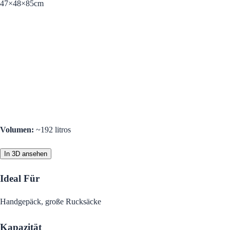
47×48×85cm
Volumen
:
~192 litros
In 3D ansehen
Ideal Für
Handgepäck, große Rucksäcke
Kapazität