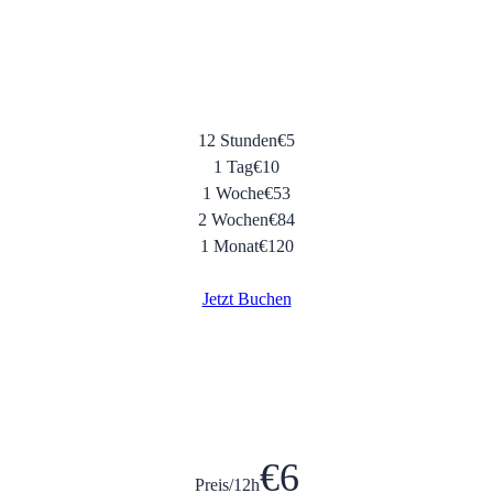
12 Stunden
€
5
1 Tag
€
10
1 Woche
€
53
2 Wochen
€
84
1 Monat
€
120
Jetzt Buchen
€
6
Preis/12h