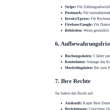
Stripe
:
Für Zahlungsabwick
Postmark
:
Für transaktiona
InvoiceXpress
:
Für Rechnun
Firebase/Google
:
Für Daten
Behörden
:
Wenn gesetzlich 
6. Aufbewahrungsfris
Buchungsdaten
:
5 Jahre (st
Kontodaten
:
Solange das Ko
Marketingdaten
:
Bis zum W
7. Ihre Rechte
Sie haben das Recht auf:
Auskunft
:
Kopie Ihrer Daten
Berichtigung
:
Unrichtige Da