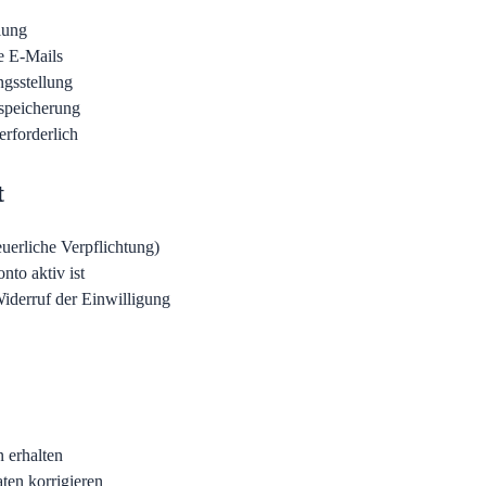
lung
le E-Mails
gsstellung
speicherung
erforderlich
t
euerliche Verpflichtung)
nto aktiv ist
iderruf der Einwilligung
 erhalten
ten korrigieren