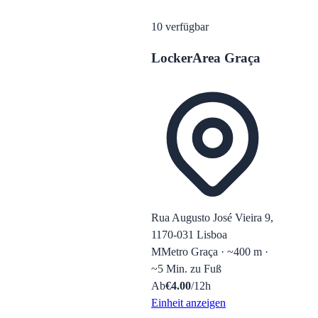
10
verfügbar
LockerArea Graça
Rua Augusto José Vieira 9,
1170-031 Lisboa
M
Metro Graça · ~400 m ·
~5 Min. zu Fuß
Ab
€
4.00
/12h
Einheit anzeigen