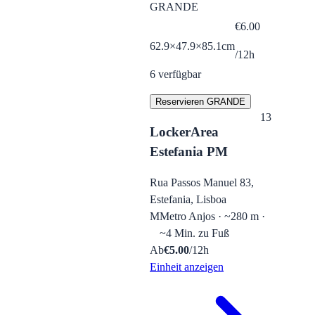
GRANDE
€
6.00
62.9×47.9×85.1cm
/12h
6
verfügbar
Reservieren GRANDE
13
LockerArea
Estefania PM
Rua Passos Manuel 83,
Estefania, Lisboa
M
Metro Anjos · ~280 m ·
~4 Min. zu Fuß
Ab
€
5.00
/12h
Einheit anzeigen