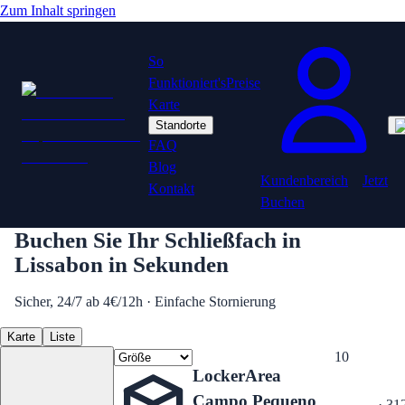
Zum Inhalt springen
So
Funktioniert's
Preise
Karte
Standorte
FAQ
Blog
Kundenbereich
Jetzt
Kontakt
Buchen
Buchen Sie Ihr Schließfach in
Lissabon in Sekunden
Sicher, 24/7
ab
4
€/
12h
·
Einfache Stornierung
Karte
Liste
10
LockerArea
Campo Pequeno
· 31