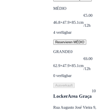
MÉDIO
€
5.00
46.8×47.9×85.1cm
/12h
4
verfügbar
Reservieren MÉDIO
GRANDE
0
€
6.00
62.9×47.9×85.1cm
/12h
0
verfügbar
Ausverkauft
10
LockerArea Graça
Rua Augusto José Vieira 9,