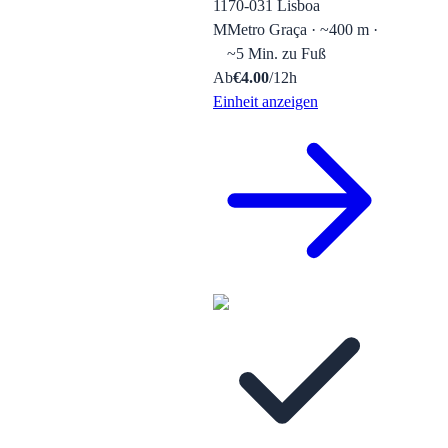
1170-031 Lisboa
M
Metro Graça · ~400 m ·
~5 Min. zu Fuß
Ab
€
4.00
/12h
Einheit anzeigen