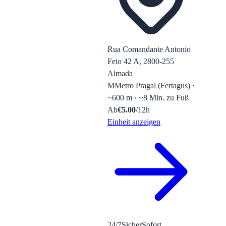
Rua Comandante Antonio
Feio 42 A, 2800-255
Almada
M
Metro Pragal (Fertagus) ·
~600 m · ~8 Min. zu Fuß
Ab
€
5.00
/12h
Einheit anzeigen
24/7
Sicher
Sofort