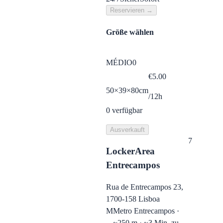
Reservieren →
Größe wählen
MÉDIO
0
€
5.00
50×39×80cm
/12h
0
verfügbar
Ausverkauft
7
LockerArea
Entrecampos
Rua de Entrecampos 23,
1700-158 Lisboa
M
Metro Entrecampos ·
~250 m · ~3 Min. zu