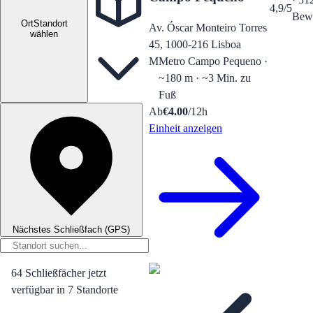
4,9/5
Bew
Ort
Standort
Av. Óscar Monteiro Torres
wählen
45, 1000-216 Lisboa
M
Metro Campo Pequeno ·
~180 m · ~3 Min. zu
Fuß
Ab
€
4.00
/12h
Einheit anzeigen
Nächstes Schließfach (GPS)
64
Schließfächer jetzt
verfügbar
in
7
Standorte