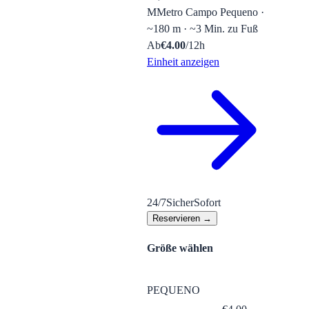
M
Metro Campo Pequeno ·
~180 m · ~3 Min. zu Fuß
Ab
€
4.00
/12h
Einheit anzeigen
24/7
Sicher
Sofort
Reservieren →
Größe wählen
PEQUENO