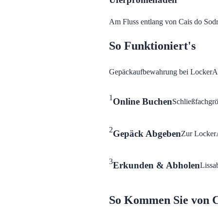
Am Fluss entlang von Cais do Sod
So Funktioniert's
Gepäckaufbewahrung bei LockerAre
1
Online Buchen
Schließfachgrö
2
Gepäck Abgeben
Zur LockerA
3
Erkunden & Abholen
Lissa
So Kommen Sie von C