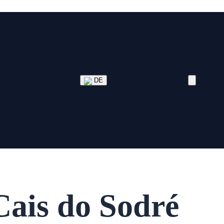
DE
ais do Sodré