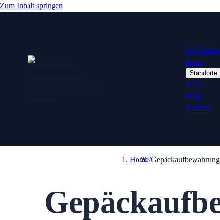
Zum Inhalt springen
So Funktion
Karte
Standorte
FAQ
Blog
Kontakt
Home
/
Gepäckaufbewahrung 
Gepäckaufbe