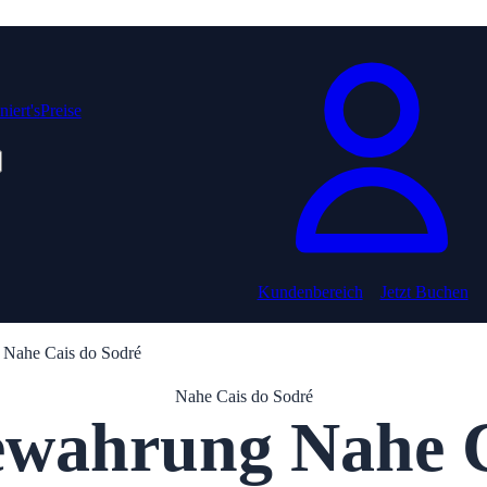
iert's
Preise
Kundenbereich
Jetzt Buchen
Nahe Cais do Sodré
Nahe Cais do Sodré
wahrung Nahe C