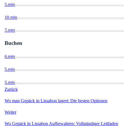
5
min
10
min
7
min
Buchen
6
min
5
min
5
min
Zurück
Wo man Gepäck in Lissabon lagert: Die besten Optionen
Weiter
Wo Gepäck in Lissabon Aufbewahren: Vollständiger Leitfaden