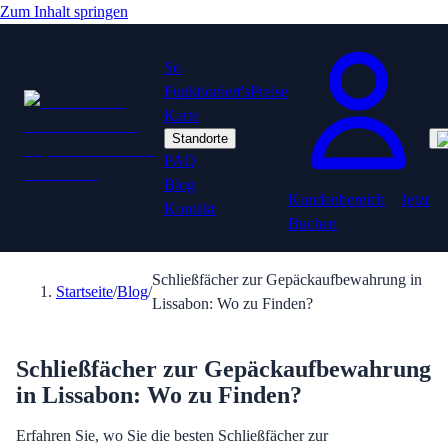
Zum Inhalt springen
So
Funktioniert's
Preise
Karte
Standorte
FAQ
Blog
Kundenbereich
Jetzt
Kontakt
Buchen
Schließfächer zur Gepäckaufbewahrung in
Startseite
/
Blog
/
Lissabon: Wo zu Finden?
Schließfächer zur Gepäckaufbewahrung
in Lissabon: Wo zu Finden?
Erfahren Sie, wo Sie die besten Schließfächer zur