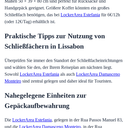
Maßen 50 × 39 × 80 cm sind perfekt für Rucksäcke und
Handgepäck geeignet. Größere Koffer könnten ein großes
Schließfach benötigen, das bei
LockerArea Estefania
für 6€/12h
(oder 12€/Tag) erhältlich ist.
Praktische Tipps zur Nutzung von
Schließfächern in Lissabon
Überprüfen Sie immer den Standort der Schließfacheinrichtungen
und wählen Sie den, der Ihrem Reiseplan am nächsten liegt.
Sowohl
LockerArea Estefania
als auch
LockerArea Damasceno
Monteiro
sind zentral gelegen und daher ideal für Touristen.
Nahegelegene Einheiten zur
Gepäckaufbewahrung
Die
LockerArea Estefania
, gelegen in der Rua Passos Manuel 83,
und die
LockerArea Damasceno Monteiro
, in der Rua