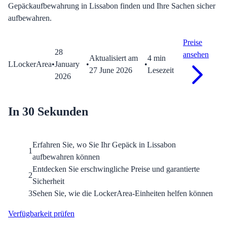
Gepäckaufbewahrung in Lissabon finden und Ihre Sachen sicher
aufbewahren.
Preise
28
ansehen
Aktualisiert am
4
min
L
LockerArea
•
January
•
•
27 June 2026
Lesezeit
2026
In 30 Sekunden
Erfahren Sie, wo Sie Ihr Gepäck in Lissabon
1
aufbewahren können
Entdecken Sie erschwingliche Preise und garantierte
2
Sicherheit
3
Sehen Sie, wie die LockerArea-Einheiten helfen können
Verfügbarkeit prüfen