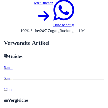
Jetzt Buchen
Hilfe benötigt
100% Sicher
24/7 Zugang
Buchung in 1 Min
Verwandte Artikel
📚
Guides
5
min
5
min
12
min
⚖️
Vergleiche