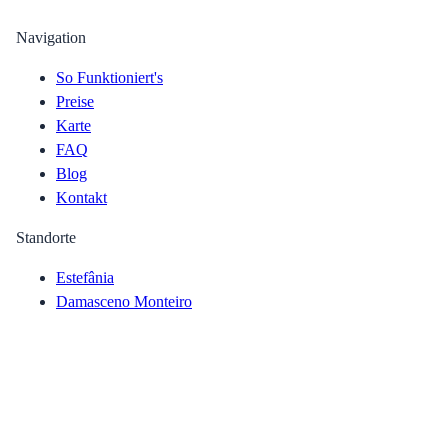
Navigation
So Funktioniert's
Preise
Karte
FAQ
Blog
Kontakt
Standorte
Estefânia
Damasceno Monteiro
Saldanha
Campo Pequeno
Almada 2
Entrecampos
Graça
Alle auf der Karte anzeigen
→