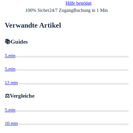
Hilfe benötigt
100% Sicher
24/7 Zugang
Buchung in 1 Min
Verwandte Artikel
📚
Guides
5
min
5
min
12
min
⚖️
Vergleiche
5
min
10
min