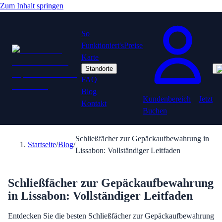
Zum Inhalt springen
So
Funktioniert's
Preise
Karte
Standorte
FAQ
Blog
Kundenbereich
Jetzt
Kontakt
Buchen
Schließfächer zur Gepäckaufbewahrung in
Startseite
/
Blog
/
Lissabon: Vollständiger Leitfaden
Schließfächer zur Gepäckaufbewahrung
in Lissabon: Vollständiger Leitfaden
Entdecken Sie die besten Schließfächer zur Gepäckaufbewahrung