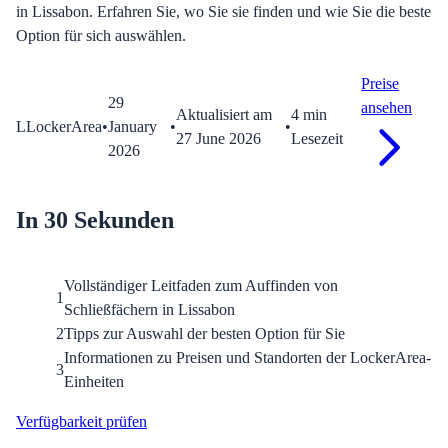
in Lissabon. Erfahren Sie, wo Sie sie finden und wie Sie die beste
Option für sich auswählen.
Preise
29
ansehen
Aktualisiert am
4
min
L
LockerArea
•
January
•
•
27 June 2026
Lesezeit
2026
In 30 Sekunden
Vollständiger Leitfaden zum Auffinden von
1
Schließfächern in Lissabon
2
Tipps zur Auswahl der besten Option für Sie
Informationen zu Preisen und Standorten der LockerArea-
3
Einheiten
Verfügbarkeit prüfen