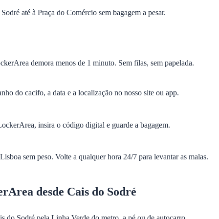
 Sodré até à Praça do Comércio sem bagagem a pesar.
ckerArea demora menos de 1 minuto. Sem filas, sem papelada.
nho do cacifo, a data e a localização no nosso site ou app.
ockerArea, insira o código digital e guarde a bagagem.
Lisboa sem peso. Volte a qualquer hora 24/7 para levantar as malas.
rArea desde Cais do Sodré
is do Sodré pela Linha Verde do metro, a pé ou de autocarro.