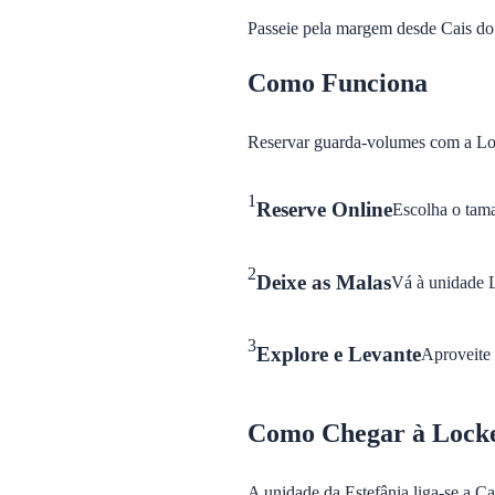
Passeie pela margem desde Cais do
Como Funciona
Reservar guarda-volumes com a Lo
1
Reserve Online
Escolha o tama
2
Deixe as Malas
Vá à unidade L
3
Explore e Levante
Aproveite 
Como Chegar à Locke
A unidade da Estefânia liga-se a Ca