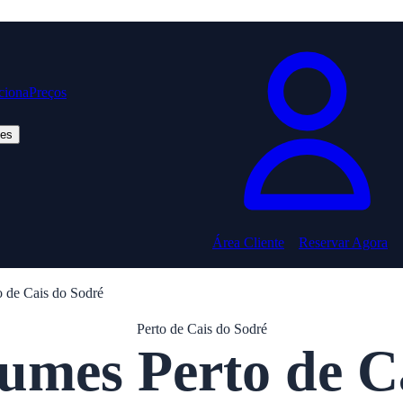
ciona
Preços
ões
Área Cliente
Reservar Agora
 de Cais do Sodré
Perto de Cais do Sodré
mes Perto de C