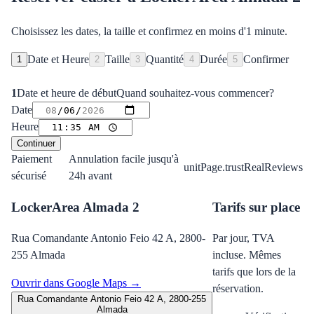
Choisissez les dates, la taille et confirmez en moins d'1 minute.
Date et Heure
Taille
Quantité
Durée
Confirmer
1
2
3
4
5
1
Date et heure de début
Quand souhaitez-vous commencer?
Date
Heure
Continuer
Paiement
Annulation facile jusqu'à
unitPage.trustRealReviews
sécurisé
24h avant
LockerArea Almada 2
Tarifs sur place
Rua Comandante Antonio Feio 42 A, 2800-
Par jour, TVA
255 Almada
incluse. Mêmes
tarifs que lors de la
Ouvrir dans Google Maps →
réservation.
Rua Comandante Antonio Feio 42 A, 2800-255
Almada