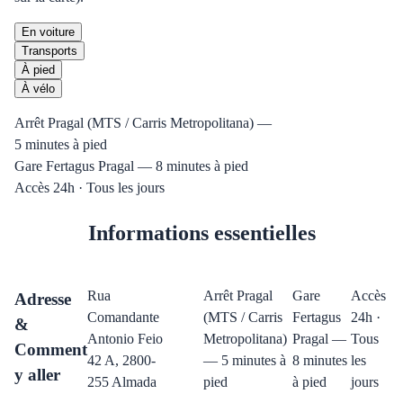
En voiture
Transports
À pied
À vélo
Arrêt Pragal (MTS / Carris Metropolitana) —
5 minutes à pied
Gare Fertagus Pragal — 8 minutes à pied
Accès 24h · Tous les jours
Informations essentielles
Rua
Arrêt Pragal
Gare
Accès
Adresse
Comandante
(MTS / Carris
Fertagus
24h ·
&
Antonio Feio
Metropolitana)
Pragal —
Tous
Comment
42 A, 2800-
— 5 minutes à
8 minutes
les
y aller
255 Almada
pied
à pied
jours