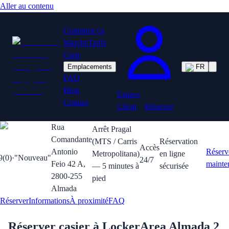
Aller au contenu
Comment ça
Marche
Tarifs
Carte
Emplacements
FR
FAQ
Blog
Espace
Contact
Client
Réserver
Rua
Arrêt Pragal
Comandante
(MTS / Carris
Réservation
Accès
Antonio
Réserv
Metropolitana)
en ligne
9
(
0
)
·
"
Nouveau
"
24/7
Feio 42 A,
mainte
— 5 minutes à
sécurisée
2800-255
pied
Almada
Réserver
Informations
À proximité
FAQ
Réserver casier à
LockerArea Almada 2