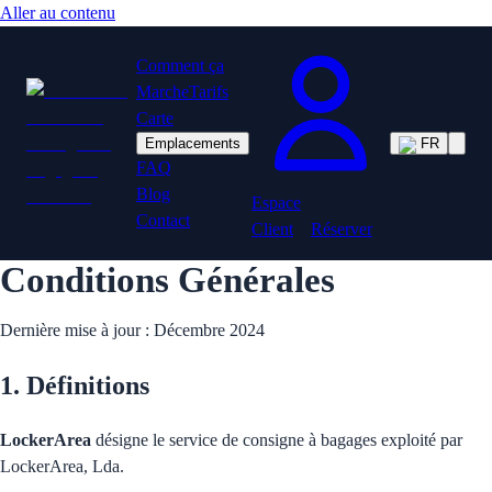
Aller au contenu
Comment ça
Marche
Tarifs
Carte
Emplacements
FR
FAQ
Blog
Espace
Contact
Client
Réserver
Conditions Générales
Dernière mise à jour : Décembre 2024
1. Définitions
LockerArea
désigne le service de consigne à bagages exploité par
LockerArea, Lda.