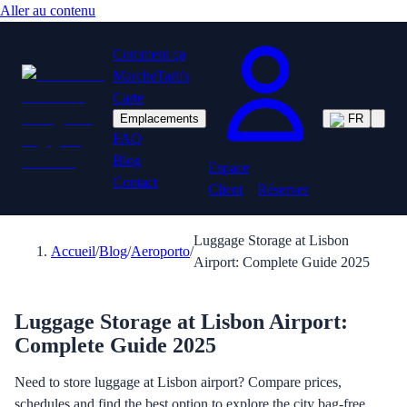
Aller au contenu
Comment ça
Marche
Tarifs
Carte
Emplacements
FR
FAQ
Blog
Espace
Contact
Client
Réserver
Luggage Storage at Lisbon
Accueil
/
Blog
/
Aeroporto
/
Airport: Complete Guide 2025
Luggage Storage at Lisbon Airport:
Complete Guide 2025
Need to store luggage at Lisbon airport? Compare prices,
schedules and find the best option to explore the city bag-free.