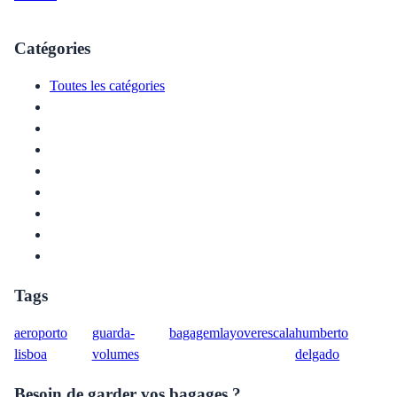
Catégories
Toutes les catégories
Tags
aeroporto
guarda-
bagagem
layover
escala
humberto
lisboa
volumes
delgado
Besoin de garder vos bagages ?