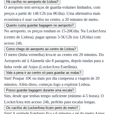
Há cacifos no aeroporto de Lisboa?
O aeroporto tem serviços de guarda-volumes limitados, com
preços a partir de 14€/12h (ou 8€/dia). Uma alternativa mais
económica é usar cacifos no centro, a 20 minutos de metro.
Quanto custa guardar bagagem no aeroporto?
No aeroporto, os preços rondam os 15-20€/dia. Na LockerArea
(centro de Lisboa), pagas apenas 3-5€/12h (ou 12€/dia) com
acesso 24h.
Como chego do aeroporto ao centro de Lisboa?
O metro (linha vermelha) leva-te ao centro em 20 minutos. Do
Aeroporto até à Alameda são 8 paragens, depois mudas para a
linha verde até Anjos (LockerArea Estefânia).
Vale a pena ir ao centro só para guardar as malas?
Sim! Poupar 10€ ou mais por dia compensa a viagem de 20
minutos. Além disso, começas logo a explorar Lisboa.
Posso guardar bagagem durante uma escala?
Sim, desde que tenhas tempo suficiente (mínimo 4-5 horas). O
LockerArea tem acesso 24h, perfeito para escalas longas.
Os cacifos do LockerArea ficam perto do metro?
Sim! A unidade Estefania fica a 6 minutos a pé do metro Anjos