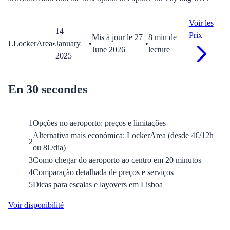
Voir les
14
Prix
Mis à jour le
27
8
min
de
L
LockerArea
•
January
•
•
June 2026
lecture
2025
En 30 secondes
1
Opções no aeroporto: preços e limitações
Alternativa mais económica: LockerArea (desde 4€/12h
2
ou 8€/dia)
3
Como chegar do aeroporto ao centro em 20 minutos
4
Comparação detalhada de preços e serviços
5
Dicas para escalas e layovers em Lisboa
Voir disponibilité