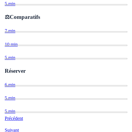
5
min
⚖️
Comparatifs
7
min
10
min
5
min
Réserver
6
min
5
min
5
min
Précédent
Suivant