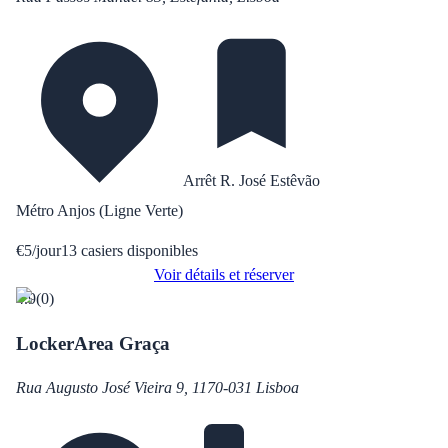
Arrêt R. José Estêvão
Métro Anjos (Ligne Verte)
€
5
/
jour
13
casiers disponibles
Voir détails et réserver
4.9
(
0
)
LockerArea Graça
Rua Augusto José Vieira 9, 1170-031 Lisboa