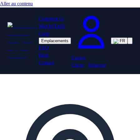
Aller au contenu
Comment ça
Marche
Tarifs
Carte
Emplacements
FR
FAQ
Blog
Espace
Contact
Client
Réserver