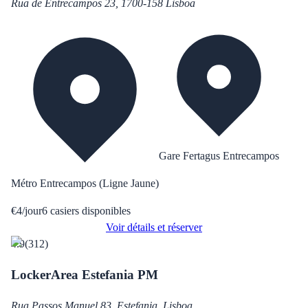
Rua de Entrecampos 23, 1700-158 Lisboa
Gare Fertagus Entrecampos
Métro Entrecampos (Ligne Jaune)
€
4
/
jour
6
casiers disponibles
Voir détails et réserver
4.9
(
312
)
LockerArea Estefania PM
Rua Passos Manuel 83, Estefania, Lisboa