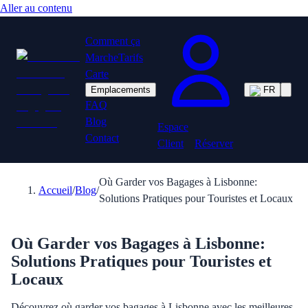
Aller au contenu
Comment ça
Marche
Tarifs
Carte
Emplacements
FR
FAQ
Blog
Espace
Contact
Client
Réserver
Où Garder vos Bagages à Lisbonne:
Accueil
/
Blog
/
Solutions Pratiques pour Touristes et Locaux
Où Garder vos Bagages à Lisbonne:
Solutions Pratiques pour Touristes et
Locaux
Découvrez où garder vos bagages à Lisbonne avec les meilleures