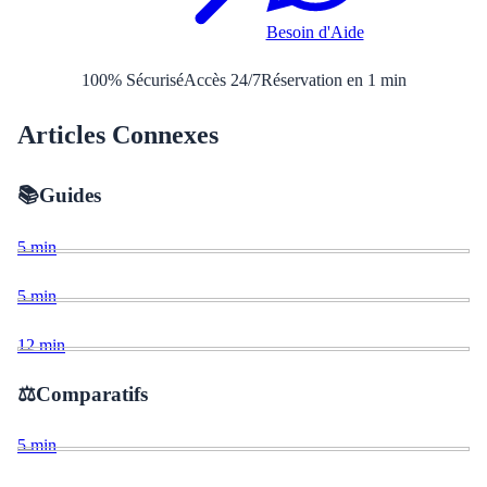
Besoin d'Aide
100% Sécurisé
Accès 24/7
Réservation en 1 min
Articles Connexes
📚
Guides
5
min
5
min
12
min
⚖️
Comparatifs
5
min