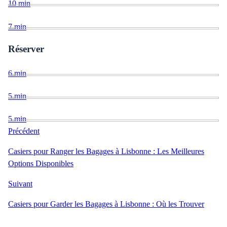
10
min
7
min
Réserver
6
min
5
min
5
min
Précédent
Casiers pour Ranger les Bagages à Lisbonne : Les Meilleures
Options Disponibles
Suivant
Casiers pour Garder les Bagages à Lisbonne : Où les Trouver