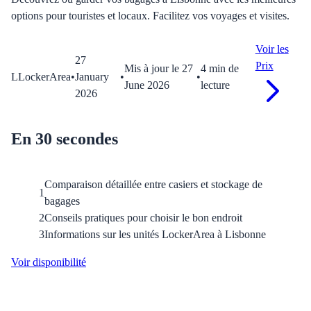
options pour touristes et locaux. Facilitez vos voyages et visites.
Voir les
27
Prix
Mis à jour le
27
4
min
de
L
LockerArea
•
January
•
•
June 2026
lecture
2026
En 30 secondes
Comparaison détaillée entre casiers et stockage de
1
bagages
2
Conseils pratiques pour choisir le bon endroit
3
Informations sur les unités LockerArea à Lisbonne
Voir disponibilité