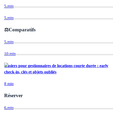
5
min
5
min
⚖️
Comparatifs
5
min
10
min
Casiers pour gestionnaires de locations courte durée : early
check-in, clés et objets oubliés
8
min
Réserver
6
min