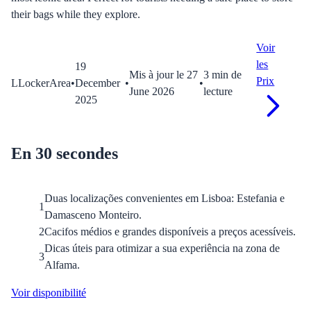
their bags while they explore.
Voir
les
19
Mis à jour le
27
3
min
de
Prix
L
LockerArea
•
December
•
•
June 2026
lecture
2025
En 30 secondes
Duas localizações convenientes em Lisboa: Estefania e
1
Damasceno Monteiro.
2
Cacifos médios e grandes disponíveis a preços acessíveis.
Dicas úteis para otimizar a sua experiência na zona de
3
Alfama.
Voir disponibilité