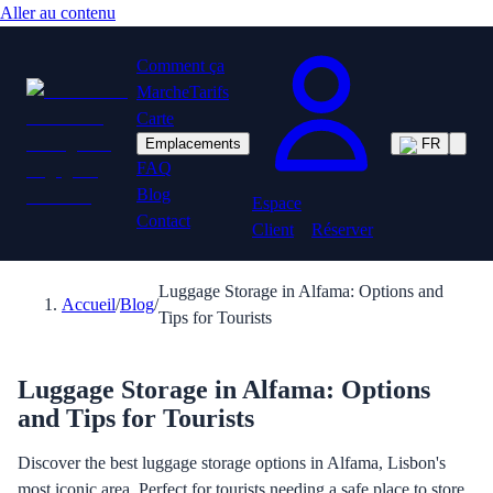
Aller au contenu
Comment ça
Marche
Tarifs
Carte
Emplacements
FR
FAQ
Blog
Espace
Contact
Client
Réserver
Luggage Storage in Alfama: Options and
Accueil
/
Blog
/
Tips for Tourists
Luggage Storage in Alfama: Options
and Tips for Tourists
Discover the best luggage storage options in Alfama, Lisbon's
most iconic area. Perfect for tourists needing a safe place to store